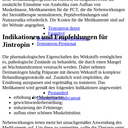
zusätzliche Einnahme von Anabolika zum Aufbau von
Muskelmasse, Medikamenten für die PCT, die die Nebenwirkungen
der Steroidtherapie neutralisieren, Peptidverbindungen und
Nutrazeutika erforderlich. Die Kosten für die Medikamente sind auf
der Website angegeben.
Testosteron depot
Enandrol
Indikationen und Empfehlungen für
Testosteron-Phenylpropionat
Jintropin
Testosteron-Propionat
Die pharmakologischen Eigenschaften des Wirkstoffs ermöglichen
es, pathologische Zustände zu behandeln, die durch einen Mangel
an Wachstumshormon verursacht werden. Daher nehmen
Dermatologen häufig Präparate mit diesem Wirkstoff in komplexe
Behandlungsprotokolle auf. Zusätzlich wird empfohlen, die
Ernährung anzupassen und regelmäßig zu trainieren. Das
Medikament wird gemäß den folgenden Indikationen angewendet:
Propandrol
erhöhung der Muskelmasse;
Testosteron-Undecanoat
gewichtswiederherstellung;
reduzierung der Fettmenge;
aufbau einer schönen Muskelstruktur.
Nebenwirkungen treten meist bei unsachgemäßer Anwendung des
Medikaments auf. Um diese zu vermeiden, sollte die Therapie unter