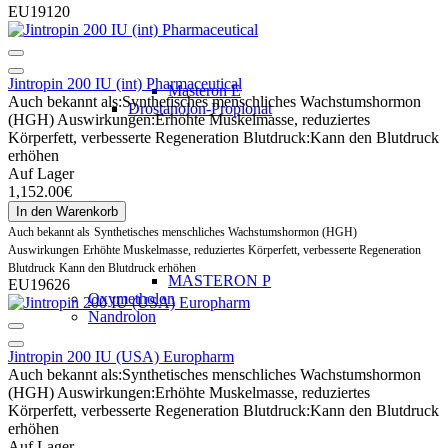
EU19120
Jintropin 200 IU (int) Pharmaceutical
Masteron E
Auch bekannt als:
Synthetisches menschliches Wachstumshormon
Drostanolon-Propionat
(HGH)
Auswirkungen:
Erhöhte Muskelmasse, reduziertes
Körperfett, verbesserte Regeneration
Blutdruck:
Kann den Blutdruck
erhöhen
Auf Lager
1,152.00€
In den Warenkorb
Auch bekannt als
Synthetisches menschliches Wachstumshormon (HGH)
Auswirkungen
Erhöhte Muskelmasse, reduziertes Körperfett, verbesserte Regeneration
Blutdruck
Kann den Blutdruck erhöhen
MASTERON P
EU19626
Oxymetholon
Nandrolon
Jintropin 200 IU (USA) Europharm
Auch bekannt als:
Synthetisches menschliches Wachstumshormon
(HGH)
Auswirkungen:
Erhöhte Muskelmasse, reduziertes
Körperfett, verbesserte Regeneration
Blutdruck:
Kann den Blutdruck
erhöhen
Auf Lager