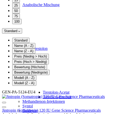
15
Anabolische Mischung
25
50
75
100
Standard
Standard
Name (A - Z)
Trestolon
Name (Z - A)
Preis (Niedrig > Hoch)
Preis (Hoch > Niedrig)
Bewertung (Höchste)
Bewertung (Niedrigste)
Modell (A - Z)
Modell (Z - A)
GEN-PA-5124-EU4
Trestolon-Acetat
Trestolon-Enantat
Methandienon-Injektionen
Syntol
Jintropin (Somatropin) 120 IU Gene Science Pharmaceuticals
Boldenon