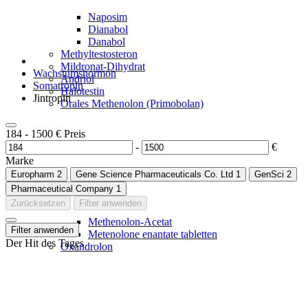
Naposim
Dianabol
Danabol
Methyltestosteron
Mildronat-Dihydrat
Wachstumshormon
Andriol
Somatropin
Halotestin
Jintropin
Orales Methenolon (Primobolan)
184
-
1500
€
Preis
-
€
Marke
Europharm
2
Gene Science Pharmaceuticals Co. Ltd
1
GenSci
2
Pharmaceutical Company
1
Zurücksetzen
Filter anwenden
Methenolon-Acetat
Filter anwenden
Metenolone enantate tabletten
Der Hit des Tages
Oxandrolon