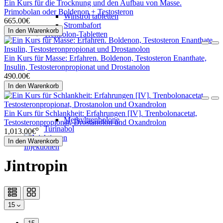
Ein Kurs für die Trocknung und den Aufbau von Masse.
Primobolan oder Boldenon + Testosteron
Winstrol tabletten
665.00€
Strombafort
In den Warenkorb
Trenbolon-Tabletten
Ein Kurs für Masse: Erfahren. Boldenon, Testosteron Enanthate,
Insulin, Testosteronpropionat und Drostanolon
490.00€
In den Warenkorb
Ein Kurs für Schlankheit: Erfahrungen [IV]. Trenbolonacetat,
Methyltrenbolone
Testosteronpropionat, Drostanolon und Oxandrolon
Turinabol
1,013.00€
In den Warenkorb
Injektionen
Jintropin
15