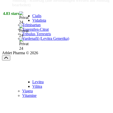
Sonntag - Ruhetag (alle Bestellungen werden am Montag
bearbeitet)
4.83 stars
Cialis
Vidalista
Telmisartan
Toremifen-Citrat
Tribulus Terrestris
Vardenafil (Levitra Generika)
Athlet Pharma © 2026
Levitra
Vilitra
Viagra
Vitamine