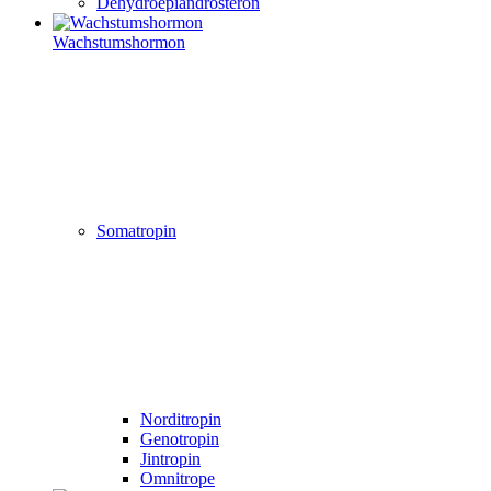
Dehydroepiandrosteron
Wachstumshormon
Somatropin
Norditropin
Genotropin
Jintropin
Omnitrope