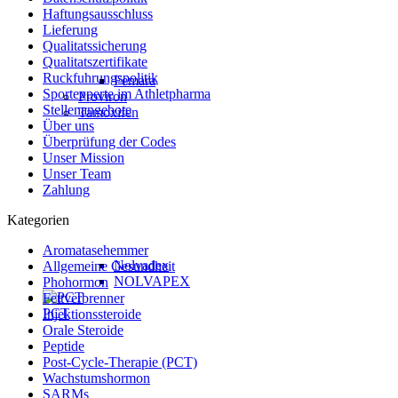
Haftungsausschluss
Lieferung
Qualitatssicherung
Qualitatszertifikate
Ruckfuhrungspolitik
Femara
Sportexperte im Athletpharma
Proviron
Stellenangebote
Tamoxifen
Über uns
Überprüfung der Codes
Unser Mission
Unser Team
Zahlung
Kategorien
Aromatasehemmer
Nolvadex
Allgemeine Gesundheit
NOLVAPEX
Phohormon
Fettverbrenner
PCT
Injektionssteroide
Orale Steroide
Peptide
Post-Cycle-Therapie (PCT)
Wachstumshormon
SARMs