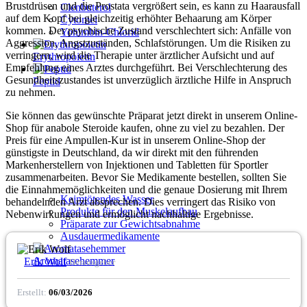
Brustdrüsen und die Prostata vergrößert sein, es kann zu Haarausfall
Clenbuterol
auf dem Kopf bei gleichzeitig erhöhter Behaarung am Körper
Cytomel
kommen. Der psychische Zustand verschlechtert sich: Anfälle von
Yohimbin-Chlorid
Aggression, Angstzuständen, Schlafstörungen. Um die Risiken zu
verringern, wird die Therapie unter ärztlicher Aufsicht und auf
Erythropoietin
Empfehlung eines Arztes durchgeführt. Bei Verschlechterung des
Gesundheitszustandes ist unverzüglich ärztliche Hilfe in Anspruch
Peptid
zu nehmen.
Sie können das gewünschte Präparat jetzt direkt in unserem Online-
Shop für anabole Steroide kaufen, ohne zu viel zu bezahlen. Der
Preis für eine Ampullen-Kur ist in unserem Online-Shop der
günstigste in Deutschland, da wir direkt mit den führenden
Markenherstellern von Injektionen und Tabletten für Sportler
zusammenarbeiten. Bevor Sie Medikamente bestellen, sollten Sie
die Einnahmemöglichkeiten und die genaue Dosierung mit Ihrem
Keimtötendes Wasser
behandelnden Arzt absprechen. Dies verringert das Risiko von
Produkte für den Muskelaufbau
Nebenwirkungen und ermöglicht nachhaltige Ergebnisse.
Präparate zur Gewichtsabnahme
Ausdauermedikamente
Aromatasehemmer
Erik Wolf
Herausgeber
Erstellt:
06/03/2026