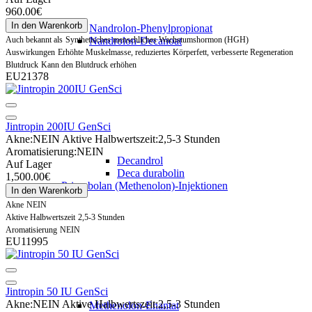
960.00€
In den Warenkorb
Nandrolon-Phenylpropionat
Auch bekannt als
Synthetisches menschliches Wachstumshormon (HGH)
Nandrolon-Decanoat
Auswirkungen
Erhöhte Muskelmasse, reduziertes Körperfett, verbesserte Regeneration
Blutdruck
Kann den Blutdruck erhöhen
EU21378
Jintropin 200IU GenSci
Akne:
NEIN
Aktive Halbwertszeit:
2,5-3 Stunden
Aromatisierung:
NEIN
Decandrol
Auf Lager
Deca durabolin
1,500.00€
Primobolan (Methenolon)-Injektionen
In den Warenkorb
Akne
NEIN
Aktive Halbwertszeit
2,5-3 Stunden
Aromatisierung
NEIN
EU11995
Jintropin 50 IU GenSci
Akne:
NEIN
Aktive Halbwertszeit:
2,5-3 Stunden
Methenolon-Enantat