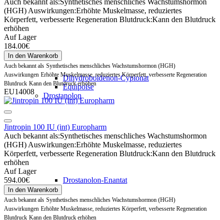
Auch bekannt als:
Synthetisches menschliches Wachstumshormon
(HGH)
Auswirkungen:
Erhöhte Muskelmasse, reduziertes
Körperfett, verbesserte Regeneration
Blutdruck:
Kann den Blutdruck
erhöhen
Auf Lager
184.00€
In den Warenkorb
Auch bekannt als
Synthetisches menschliches Wachstumshormon (HGH)
Auswirkungen
Erhöhte Muskelmasse, reduziertes Körperfett, verbesserte Regeneration
Dihydroboldenon-Cypionat
Blutdruck
Kann den Blutdruck erhöhen
Equipoise
EU14008
Drostanolon
Jintropin 100 IU (int) Europharm
Auch bekannt als:
Synthetisches menschliches Wachstumshormon
(HGH)
Auswirkungen:
Erhöhte Muskelmasse, reduziertes
Körperfett, verbesserte Regeneration
Blutdruck:
Kann den Blutdruck
erhöhen
Auf Lager
594.00€
Drostanolon-Enantat
In den Warenkorb
Auch bekannt als
Synthetisches menschliches Wachstumshormon (HGH)
Auswirkungen
Erhöhte Muskelmasse, reduziertes Körperfett, verbesserte Regeneration
Blutdruck
Kann den Blutdruck erhöhen