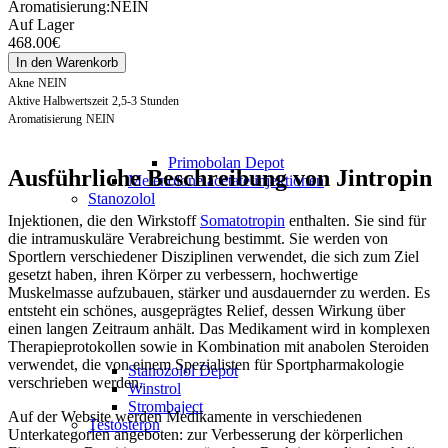
Aromatisierung:
NEIN
Auf Lager
468.00€
In den Warenkorb
Akne
NEIN
Aktive Halbwertszeit
2,5-3 Stunden
Aromatisierung
NEIN
Primobolan Depot
Ausführliche Beschreibung von Jintropin
Metenolone acetate injektionen
Stanozolol
Injektionen, die den Wirkstoff
Somatotropin
enthalten. Sie sind für
die intramuskuläre Verabreichung bestimmt. Sie werden von
Sportlern verschiedener Disziplinen verwendet, die sich zum Ziel
gesetzt haben, ihren Körper zu verbessern, hochwertige
Muskelmasse aufzubauen, stärker und ausdauernder zu werden. Es
entsteht ein schönes, ausgeprägtes Relief, dessen Wirkung über
einen langen Zeitraum anhält. Das Medikament wird in komplexen
Therapieprotokollen sowie in Kombination mit anabolen Steroiden
verwendet, die von einem Spezialisten für Sportpharmakologie
Stanozolol Depot
verschrieben werden.
Winstrol
Strombaject
Auf der Website werden Medikamente in verschiedenen
Testosteron
Unterkategorien angeboten: zur Verbesserung der körperlichen