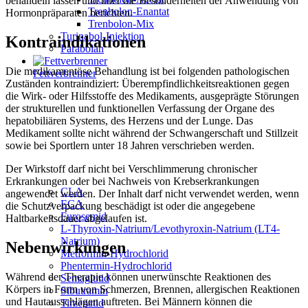
behandeln lassen und über die Besonderheiten der Anwendung von
Trenbolon-Enantat
Hormonpräparaten berichten.
Trenbolon-Mix
Turinabol-Injektion
Kontraindikationen
Parabolan
Die medikamentöse Behandlung ist bei folgenden pathologischen
Fettverbrenner
Zuständen kontraindiziert: Überempfindlichkeitsreaktionen gegen
die Wirk- oder Hilfsstoffe des Medikaments, ausgeprägte Störungen
der strukturellen und funktionellen Verfassung der Organe des
hepatobiliären Systems, des Herzens und der Lunge. Das
Medikament sollte nicht während der Schwangerschaft und Stillzeit
sowie bei Sportlern unter 18 Jahren verschrieben werden.
Der Wirkstoff darf nicht bei Verschlimmerung chronischer
Erkrankungen oder bei Nachweis von Krebserkrankungen
CLA
angewendet werden. Der Inhalt darf nicht verwendet werden, wenn
ECA
die Schutzverpackung beschädigt ist oder die angegebene
Furosemid
Haltbarkeitsdauer abgelaufen ist.
L-Thyroxin-Natrium/Levothyroxin-Natrium (LT4-
Natrium)
Nebenwirkungen
Metformin-Hydrochlorid
Phentermin-Hydrochlorid
Während der Therapie können unerwünschte Reaktionen des
Semaglutid
Körpers in Form von Schmerzen, Brennen, allergischen Reaktionen
Sibutramin
und Hautausschlägen auftreten. Bei Männern können die
Tirzepatid