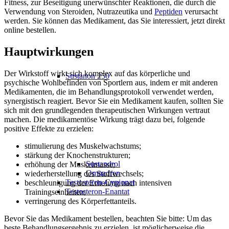
Fitness, zur Beseitigung unerwünschter Reaktionen, die durch die
Verwendung von Steroiden, Nutrazeutika und
Peptiden
verursacht
werden. Sie können das Medikament, das Sie interessiert, jetzt direkt
online bestellen.
Hauptwirkungen
Der Wirkstoff wirkt sich komplex auf das körperliche und
Sustanon 250
psychische Wohlbefinden von Sportlern aus, indem er mit anderen
Medikamenten, die im Behandlungsprotokoll verwendet werden,
synergistisch reagiert. Bevor Sie ein Medikament kaufen, sollten Sie
sich mit den grundlegenden therapeutischen Wirkungen vertraut
machen. Die medikamentöse Wirkung trägt dazu bei, folgende
positive Effekte zu erzielen:
stimulierung des Muskelwachstums;
stärkung der Knochenstrukturen;
Sustandrol
erhöhung der Muskelmasse;
Omnadren
wiederherstellung des Stoffwechsels;
Testosteron-Cypionat
beschleunigung der Erholung nach intensiven
Testosteron-Enantat
Trainingseinheiten;
verringerung des Körperfettanteils.
Bevor Sie das Medikament bestellen, beachten Sie bitte: Um das
beste Behandlungsergebnis zu erzielen, ist möglicherweise die